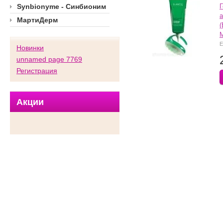
Synbionyme - Синбионим
МартиДерм
(
M
E
Новинки
unnamed page 7769
Регистрация
Акции