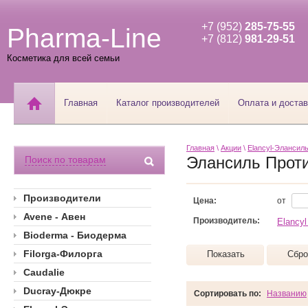
+7 (952)
285-75-55
Pharma-Line
+7 (812)
981-29-51
Косметика для всей семьи
Главная
Каталог производителей
Оплата и достав
Главная
\
Акции
\
Elancyl-Элансил
Элансиль Прот
Поиск по товарам
Производители
Цена:
от
Avene - Авен
Производитель:
Elancyl
Bioderma - Биодерма
Filorga-Филорга
Показать
Сбро
Caudalie
Ducray-Дюкре
Сортировать по:
Названию