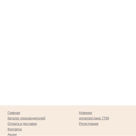
Главная
Новинки
Каталог производителей
unnamed page 7769
Оплата и доставка
Регистрация
Контакты
Акции