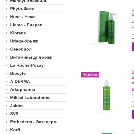
Elancyl-Элансиль
Phyto-Фито
К
Nuxe - Нюкс
Lierac - Лиерак
Klorane
Uriage-Урьяж
Оенобиол
Витамины для кожи
La Roche-Posay
Biocyte
Новинка
д
A-DERMA
п
Arkopharma
E
Milical Laboratoires
Jaldes
SVR
Esthederm - Эстедерм
Korff