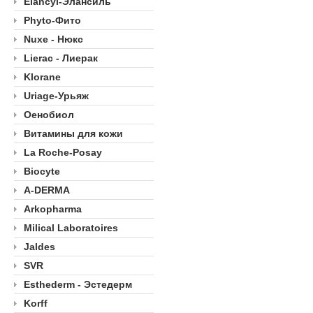
Elancyl-Элансиль
Phyto-Фито
Nuxe - Нюкс
Lierac - Лиерак
Klorane
Uriage-Урьяж
Оенобиол
Витамины для кожи
La Roche-Posay
Biocyte
A-DERMA
Arkopharma
Milical Laboratoires
Jaldes
SVR
Esthederm - Эстедерм
Korff