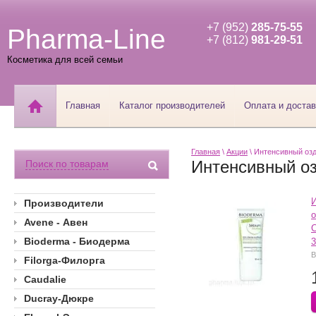
+7 (952)
285-75-55
Pharma-Line
+7 (812)
981-29-51
Косметика для всей семьи
Главная
Каталог производителей
Оплата и достав
Главная
\
Акции
\ Интенсивный оз
Интенсивный о
Поиск по товарам
Производители
Avene - Авен
Bioderma - Биодерма
3
B
Filorga-Филорга
Caudalie
Ducray-Дюкре