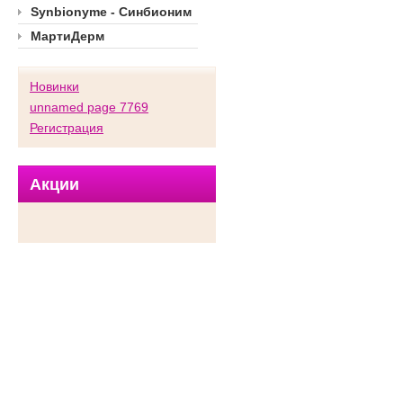
Synbionyme - Синбионим
МартиДерм
Новинки
unnamed page 7769
Регистрация
Акции