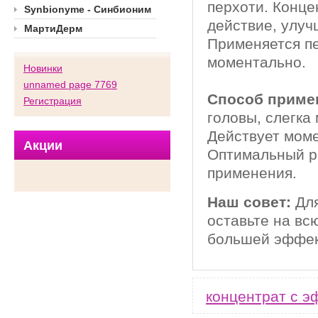
перхоти. Конц
Synbionyme - Синбионим
действие, улуч
МартиДерм
Применяется п
моментально.
Новинки
unnamed page 7769
Способ приме
Регистрация
головы, слегка
Действует моме
Акции
Оптимальный ре
применения.
Наш совет:
Для
оставьте на вс
большей эффек
концентрат с 