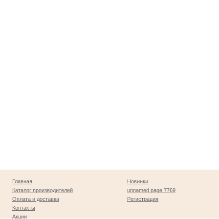
Главная
Новинки
Каталог производителей
unnamed page 7769
Оплата и доставка
Регистрация
Контакты
Акции