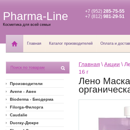
+7 (952)
285-75-55
Pharma-Line
+7 (812)
981-29-51
Косметика для всей семьи
Главная
Каталог производителей
Оплата и достав
Главная
\
Акции
\ Л
Поиск по товарам
16 г
Лено Маска
Производители
органическа
Avene - Авен
Bioderma - Биодерма
Filorga-Филорга
Caudalie
Ducray-Дюкре