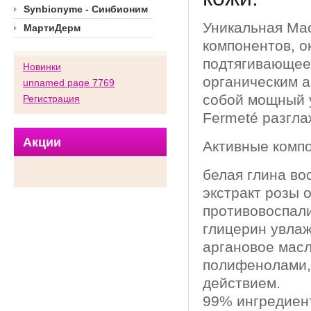
Synbionyme - Синбионим
Уникальная Мас
МартиДерм
компонентов, о
подтягивающее 
Новинки
органическим а
unnamed page 7769
собой мощный 
Регистрация
Fermeté разгла
Акции
Активные комп
белая глина во
экстракт розы 
противовоспал
глицерин увлаж
аргановое масл
полифенолами,
действием.
99% ингредиен