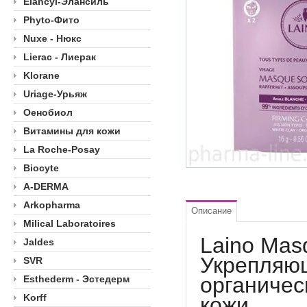
Elancyl-Элансиль
Phyto-Фито
Nuxe - Нюкс
Lierac - Лиерак
Klorane
Uriage-Урьяж
Оенобиол
Витамины для кожи
La Roche-Posay
Biocyte
A-DERMA
Arkopharma
Описание
Milical Laboratoires
Laino Mas
Jaldes
Укрепляю
SVR
органичес
Esthederm - Эстедерм
Korff
кожи.