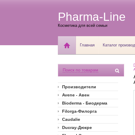
Pharma-Line
Косметика для всей семьи
Главная
Каталог произво
Поиск по товарам
Производители
Avene - Авен
Bioderma - Биодерма
Filorga-Филорга
Caudalie
Ducray-Дюкре