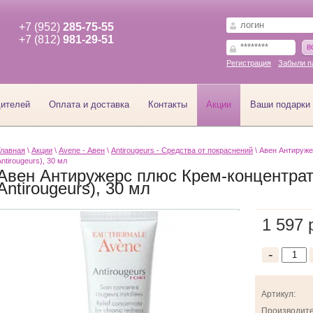
+7 (952)
285-75-55
+7 (812)
981-29-51
в
Регистрация
Забыли п
дителей
Оплата и доставка
Контакты
Акции
Ваши подарки
Главная
\
Акции
\
Avene - Авен
\
Antirougeurs - Средства от покраснений
\ Авен Антируже
Antirougeurs), 30 мл
Авен Антиружерс плюс Крем-концентрат 
Antirougeurs), 30 мл
1 597 
-
Артикул:
Производите