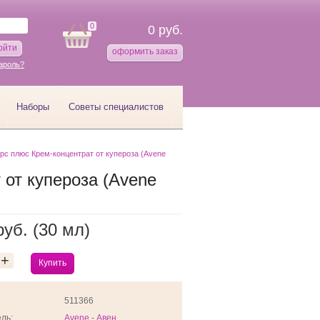
0
0 руб.
ойти
оформить заказ
ароль?
Наборы
Советы специалистов
рс плюс Крем-концентрат от купероза (Avene
от купероза (Avene
руб. (30 мл)
+
Купить
511366
Avene - Авен
ль: