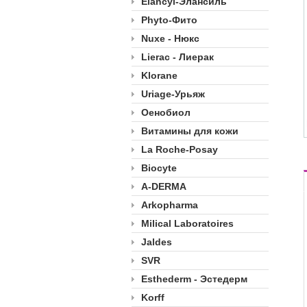
Elancyl-Элансиль
Phyto-Фито
Nuxe - Нюкс
Lierac - Лиерак
Klorane
Uriage-Урьяж
Оенобиол
Витамины для кожи
La Roche-Posay
Biocyte
A-DERMA
Arkopharma
Milical Laboratoires
Jaldes
SVR
Esthederm - Эстедерм
Korff