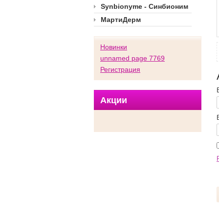
Synbionyme - Синбионим
МартиДерм
Новинки
unnamed page 7769
Регистрация
Акции